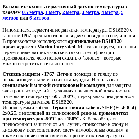
Вы можете купить герметичный датчик температуры с
кабелем
0.5 метра
,
1 метр
,
2 метра
,
3 метра
,
4 метра
,
5
метров
или
6 метров
.
Напоминаем, герметичные датчики температуры DS18B20 с
защитой IP67 предназначены для двухпроводного соединения.
В производстве используются
оригинальные DS18B20
производителя
Maxim Integrated
. Мы гарантируем, что наши
герметичные датчики соответствуют спецификации
производителя, чего нельзя сказать о "клонах", которые
можно встретить в сети интернет.
Степень защиты -
IP67
. Датчик помещен в гильзу из
нержавеющей стали и залит компаундом. Использован
специальный мягкий силиконовый компаунд
для защиты
электронных изделий в условиях повышенной влажности в
интервале температур -60..+200°C, перекрывающем диапазон
температуры датчиков DS18B20.
Используемый кабель:
Термостойкий кабель
SIHF (FG4OG4)
2x0.25, с изоляцией из силиконовой резины,
применяется
при температурах -50°C до +180°C.
Кабель обладает
превосходной защитой от УФ-лучей, стойкостью к озону и
кислороду, искусственному свету, атмосферным осадкам, а
также сохраняет свои свойства при низких температурах.