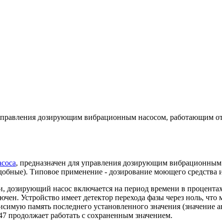
 управления дозирующим вибрационным насосом, работающим от 
асоса
, предназначен для управления дозирующим вибрационным 
добные). Типовое применение - дозирование моющего средства и
и, дозирующий насос включается на период времени в процентах
ючен. Устройство имеет детектор перехода фазы через ноль, что
симую память последнего установленного значения (значение ав
7 продолжает работать с сохраненным значением.