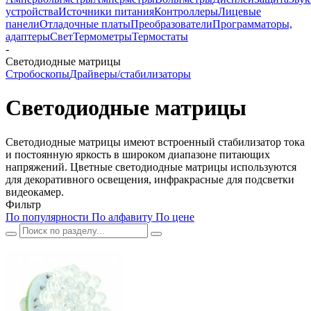
устройства
Источники питания
Контроллеры
Лицевые
панели
Отладочные платы
Преобразователи
Программаторы,
адаптеры
Свет
Термометры
Термостаты
-
Светодиодные матрицы
Стробоскопы
Драйверы/стабилизаторы
Светодиодные матрицы
Светодиодные матрицы имеют встроенный стабилизатор тока
и постоянную яркость в широком диапазоне питающих
напряжений. Цветные светодиодные матрицы используются
для декоративного освещения, инфракрасные для подсветки
видеокамер.
Фильтр
По популярности
По алфавиту
По цене