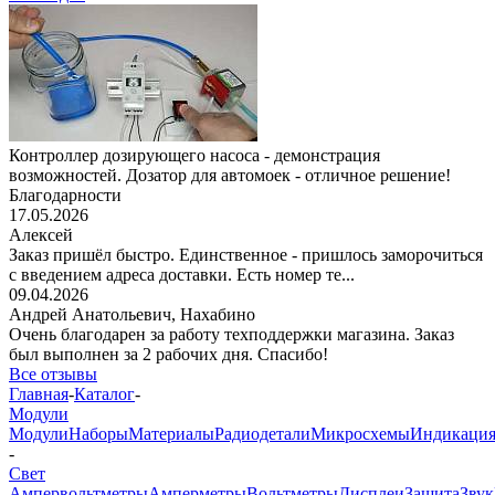
Контроллер дозирующего насоса - демонстрация
возможностей. Дозатор для автомоек - отличное решение!
Благодарности
17.05.2026
Алексей
Заказ пришёл быстро. Единственное - пришлось заморочиться
с введением адреса доставки. Есть номер те...
09.04.2026
Андрей Анатольевич,
Нахабино
Очень благодарен за работу техподдержки магазина. Заказ
был выполнен за 2 рабочих дня. Спасибо!
Все отзывы
Главная
-
Каталог
-
Модули
Модули
Наборы
Материалы
Радиодетали
Микросхемы
Индикаци
-
Свет
Ампервольтметры
Амперметры
Вольтметры
Дисплеи
Защита
Звук